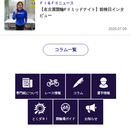
ＦⅠ＆ＦⅡニュース
【名古屋競輪FⅡミッドナイト】前検日インタ
ビュー
2026.07.09
コラム一覧
専門紙について
レース情報
コラム
選手情報
とくダネ！
競輪場ガイド
お知らせ