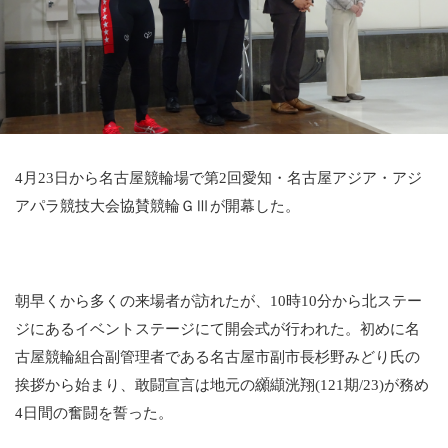
競輪場ガイド
記者紹介
4月23日から名古屋競輪場で第2回愛知・名古屋アジア・アジ
運営会社概要
アパラ競技大会協賛競輪ＧⅢが開幕した。
ご意見をお聞かせください
お問い合わせ
朝早くから多くの来場者が訪れたが、10時10分から北ステー
支払い方法、ポイント利用規約
ジにあるイベントステージにて開会式が行われた。初めに名
車券は20歳になってから・のめり込む不安のある方のご相
古屋競輪組合副管理者である名古屋市副市長杉野みどり氏の
談
挨拶から始まり、敢闘宣言は地元の纐纈洸翔(121期/23)が務め
よくある質問
4日間の奮闘を誓った。