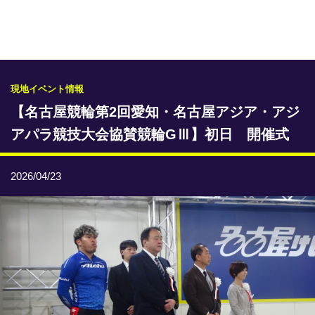
専門紙ライブラリー
発行予定表
レース情報
現地イベント情報
【名古屋競輪第2回愛知・名古屋アジア・アジ
本日のおすすめレース
アパラ競技大会協賛競輪GⅢ】初日 開催式
年間開催予定表
トリマクリオリジナル予想
2026/04/23
トリマクリコラム
お知らせ
番記者とくダネ！
選手ランキング