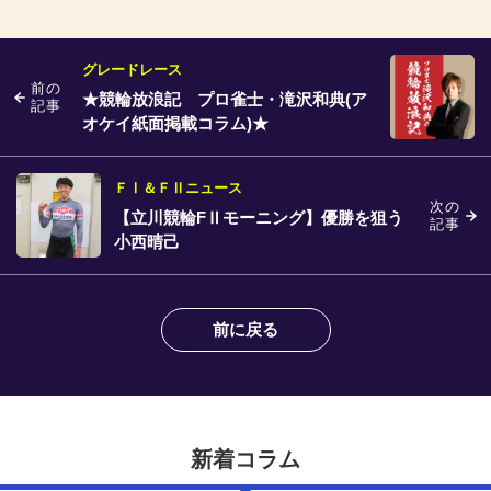
グレードレース
前の
★競輪放浪記 プロ雀士・滝沢和典(ア
記事
オケイ紙面掲載コラム)★
ＦⅠ＆ＦⅡニュース
次の
【立川競輪FⅡモーニング】優勝を狙う
記事
小西晴己
前に戻る
新着コラム