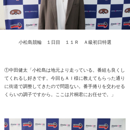
競輪場ガイド
記者紹介
小松島競輪 １日目 １１Ｒ Ａ級初日特選
運営会社概要
ご意見をお聞かせください
①中田健太「小松島は地元より走っている。番組も良くし
お問い合わせ
てくれるし好きです。今回もＡＩ様に教えてもらった通り
に街道で調整してきたので問題ない。番手捲りを交わせる
支払い方法、ポイント利用規約
くらいの調子ですから。ここは片桐君にお任せで。」
車券は20歳になってから・のめり込む不安のある方のご相
談
よくある質問