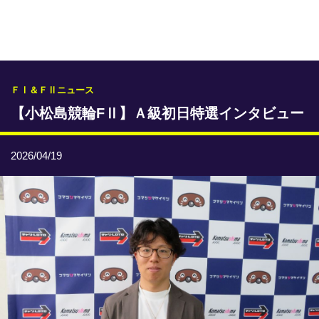
専門紙ライブラリー
発行予定表
レース情報
ＦⅠ＆ＦⅡニュース
【小松島競輪FⅡ】Ａ級初日特選インタビュー
本日のおすすめレース
年間開催予定表
2026/04/19
トリマクリオリジナル予想
トリマクリコラム
お知らせ
番記者とくダネ！
選手ランキング