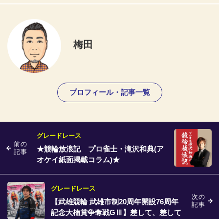
梅田
プロフィール・記事一覧
グレードレース
前の
★競輪放浪記 プロ雀士・滝沢和典(ア
記事
オケイ紙面掲載コラム)★
グレードレース
次の
【武雄競輪 武雄市制20周年開設76周年
記事
記念大楠賞争奪戦GⅢ】差して、差して