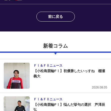
連勝の吉澤純平
前に戻る
新着コラム
ＦⅠ＆ＦⅡニュース
【小松島競輪FⅠ】初優勝したいっすね 棚瀬
義大
2026.08.05
ＦⅠ＆ＦⅡニュース
【小松島競輪FⅠ】悩んだ挙句の選択 芦澤辰
弘