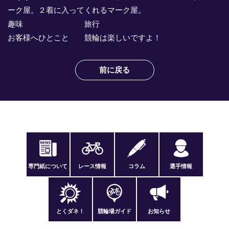
競輪場ガイド
ーク屋。２着に入ってくれるマーク屋。
趣味 旅行
記者紹介
お客様へひとこと 競輪は楽しいですよ！
前に戻る
運営会社概要
ご意見をお聞かせください
お問い合わせ
支払い方法、ポイント利用規約
専門紙について
レース情報
コラム
選手情報
車券は20歳になってから・のめり込む不安のある方のご相
談
よくある質問
とくダネ！
競輪場ガイド
お知らせ