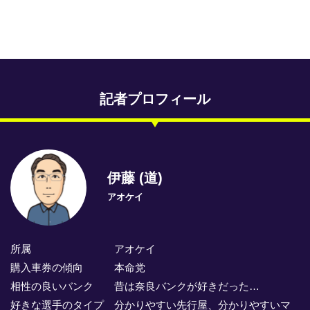
専門紙ライブラリー
発行予定表
レース情報
記者プロフィール
本日のおすすめレース
年間開催予定表
トリマクリオリジナル予想
伊藤 (道)
アオケイ
トリマクリコラム
お知らせ
所属 アオケイ
番記者とくダネ！
購入車券の傾向 本命党
相性の良いバンク 昔は奈良バンクが好きだった…
選手ランキング
好きな選手のタイプ 分かりやすい先行屋、分かりやすいマ