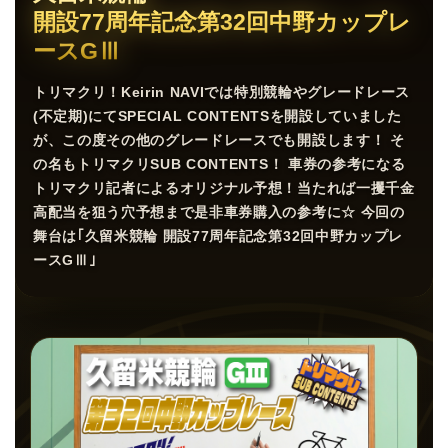
競輪場ガイド
開設77周年記念第32回中野カップレ
ースGⅢ
記者紹介
トリマクリ！Keirin NAVIでは特別競輪やグレードレース
(不定期)にてSPECIAL CONTENTSを開設していました
が、この度その他のグレードレースでも開設します！ そ
の名もトリマクリSUB CONTENTS！ 車券の参考になる
トリマクリ記者によるオリジナル予想！当たれば一攫千金
運営会社概要
高配当を狙う穴予想まで是非車券購入の参考に☆ 今回の
ご意見をお聞かせください
舞台は｢久留米競輪 開設77周年記念第32回中野カップレ
ースGⅢ｣
お問い合わせ
支払い方法、ポイント利用規約
車券は20歳になってから・のめり込む不安のある方のご相
談
よくある質問