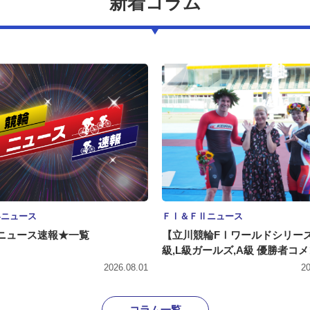
新着コラム
界ニュース
ＦⅠ＆ＦⅡニュース
ニュース速報★一覧
【立川競輪FⅠワールドシリー
級,L級ガールズ,A級 優勝者コ
2026.08.01
20
コラム一覧