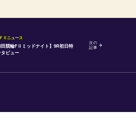
ＦⅡニュース
次の
和田競輪FⅡミッドナイト】9R初日特
記事
ンタビュー