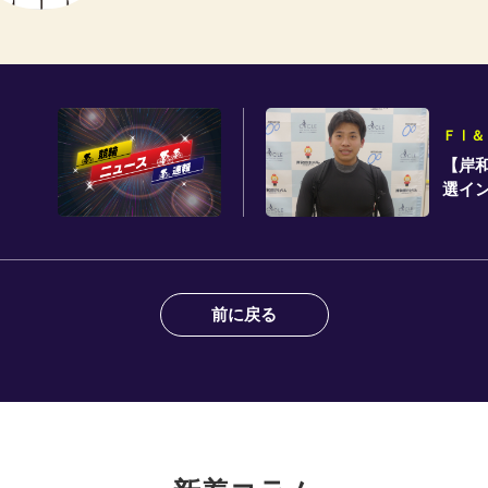
ＦⅠ＆
【岸
選イ
前に戻る