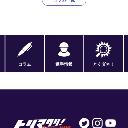
コラム
選手情報
とくダネ！