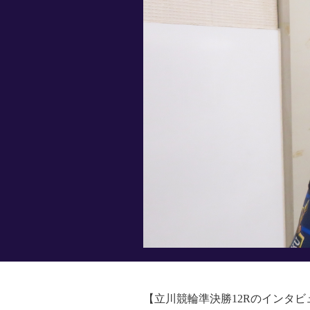
【立川競輪準決勝12Rのインタビ