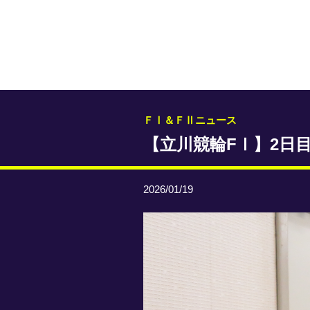
ＦⅠ＆ＦⅡニュース
【立川競輪FⅠ】2日
2026/01/19