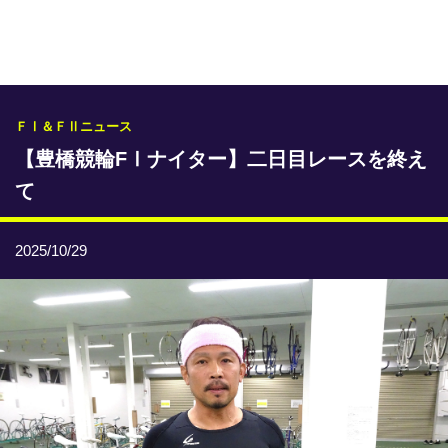
専門紙ライブラリー
発行予定表
レース情報
ＦⅠ＆ＦⅡニュース
【豊橋競輪FⅠナイター】二日目レースを終え
本日のおすすめレース
て
年間開催予定表
トリマクリオリジナル予想
2025/10/29
トリマクリコラム
お知らせ
番記者とくダネ！
選手ランキング