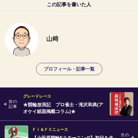
この記事を書いた人
山﨑
プロフィール・記事一覧
グレードレース
前の
★競輪放浪記 プロ雀士・滝沢和典(ア
記事
オケイ紙面掲載コラム)★
ＦⅠ＆ＦⅡニュース
次の
【小田原競輪FⅡモーニング】初日を走