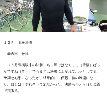
競輪場ガイド
記者紹介
１２Ｒ Ｓ級決勝
運営会社概要
⑥吉田 敏洋
ご意見をお聞かせください
お問い合わせ
（５月豊橋以来の決勝）名古屋ではなくここ（豊橋）ばっ
かですね（笑）。でもまずは決勝に上がれてホッとしてる。
支払い方法、ポイント利用規約
予期せぬ形になったが、結果的に（伊藤）信の展開になっ
車券は20歳になってから・のめり込む不安のある方のご相
た。自分は千切れそうで危なかった。決勝も与えられた位置
談
で頑張る。
よくある質問