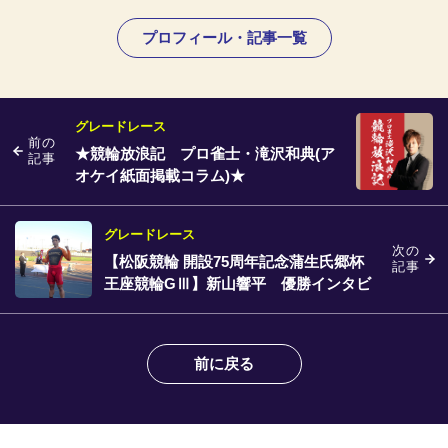
プロフィール・記事一覧
グレードレース
前の
★競輪放浪記 プロ雀士・滝沢和典(ア
記事
オケイ紙面掲載コラム)★
グレードレース
次の
【松阪競輪 開設75周年記念蒲生氏郷杯
記事
王座競輪GⅢ】新山響平 優勝インタビ
ュー
前に戻る