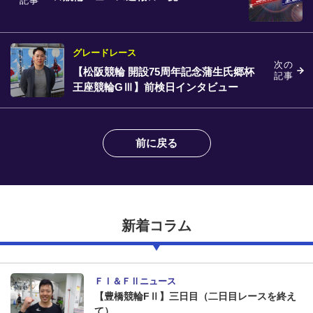
記事
グレードレース
次の
【松阪競輪 開設75周年記念蒲生氏郷杯
記事
王座競輪GⅢ】前検日インタビュー
前に戻る
新着コラム
ＦⅠ＆ＦⅡニュース
【豊橋競輪FⅡ】三日目（二日目レースを終え
て）