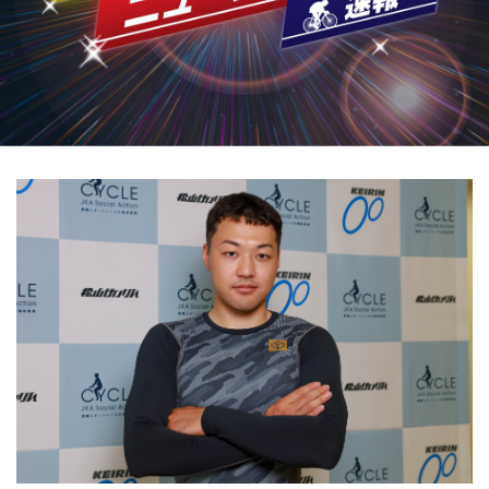
競輪場ガイド
記者紹介
運営会社概要
ご意見をお聞かせください
お問い合わせ
支払い方法、ポイント利用規約
車券は20歳になってから・のめり込む不安のある方のご相
談
よくある質問