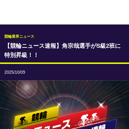
専門紙ライブラリー
発行予定表
レース情報
競輪業界ニュース
【競輪ニュース速報】角宗哉選手がS級2班に
本日のおすすめレース
特別昇級！！
年間開催予定表
トリマクリオリジナル予想
2025/10/09
トリマクリコラム
お知らせ
番記者とくダネ！
選手ランキング