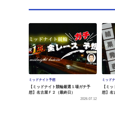
ミッドナイト予想
ミッド
【ミッドナイト競輪厳選１場ガチ予
【ミッ
想】名古屋Ｆ２（最終日）
想】名
2026.07.12