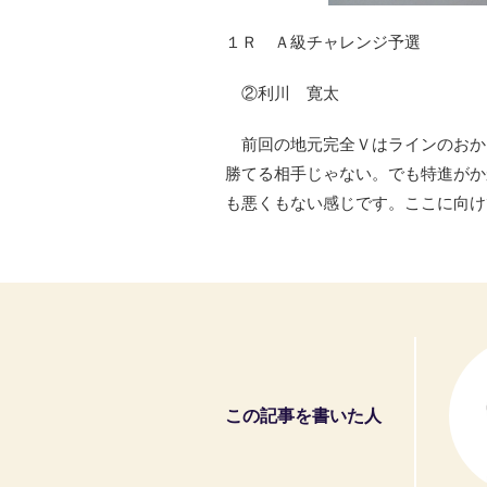
１Ｒ Ａ級チャレンジ予選
②利川 寛太
前回の地元完全Ｖはラインのおか
勝てる相手じゃない。でも特進がか
も悪くもない感じです。ここに向け
この記事を書いた人