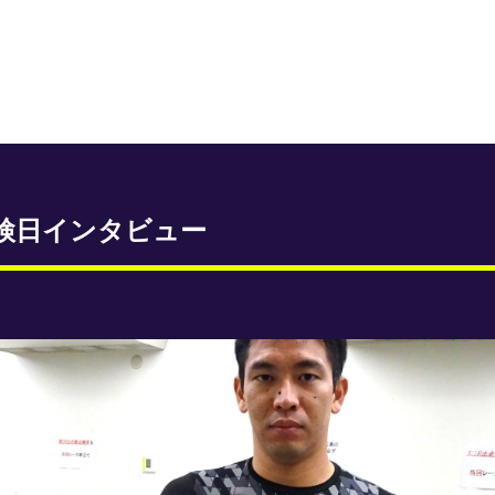
検日インタビュー