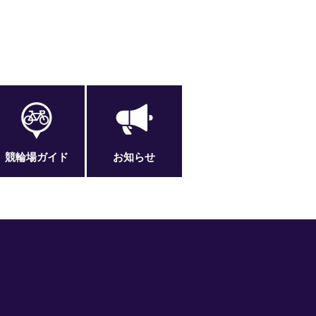
競輪場ガイド
お知らせ