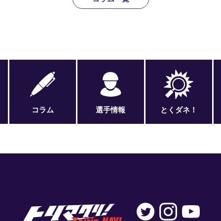
コラム
選手情報
とくダネ！