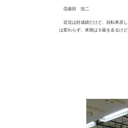
⑤菱田 浩二
近況は好成績だけど、自転車戻し
は変わらず。来期はＳ級を走るけど