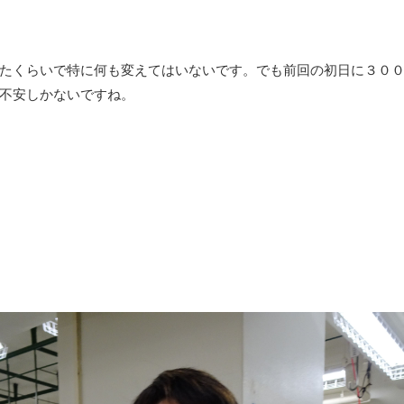
たくらいで特に何も変えてはいないです。でも前回の初日に３００
不安しかないですね。