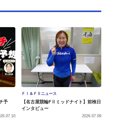
ＦⅠ＆ＦⅡニュース
チ予
【名古屋競輪FⅡミッドナイト】前検日
インタビュー
26.07.10
2026.07.09