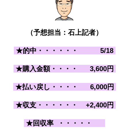
（予想担当：石上記者）
★的中・・・・・・
5
/18
★購入金額・・・
・
3,600
円
★払い戻し
・・・
・ 6,000
円
★収支
・・・
・・・
+2,400
円
★回収率
・・・・・