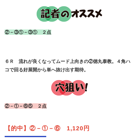
②－③①－③① ２点
６Ｒ 流れが良くなってムード上向きの②徳丸泰教。４角ハ
コで回る好展開から単へ抜け出す期待。
②－①－⑥⑤ ２点
【的中】②－①－⑥ 1,120円