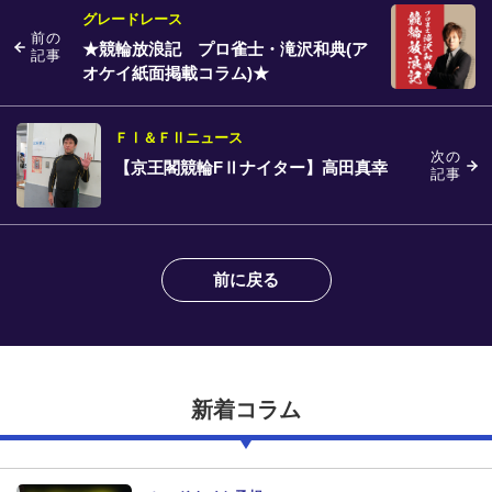
グレードレース
前の
★競輪放浪記 プロ雀士・滝沢和典(ア
記事
オケイ紙面掲載コラム)★
ＦⅠ＆ＦⅡニュース
次の
【京王閣競輪FⅡナイター】高田真幸
記事
前に戻る
新着コラム