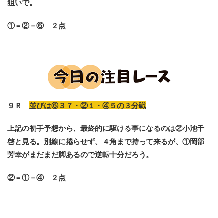
狙いで。
①＝②－⑥ ２点
９Ｒ
並びは⑥３７・②１・④５の３分戦
上記の初手予想から、最終的に駆ける事になるのは②小池千
啓と見る。別線に捲らせず、４角まで持って来るが、①岡部
芳幸がまだまだ脚あるので逆転十分だろう。
②＝①－④ ２点