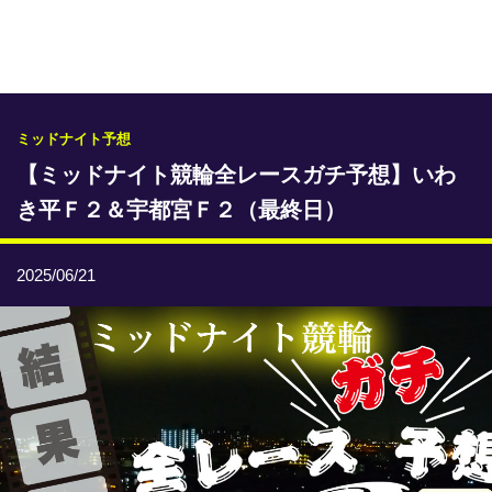
専門紙ライブラリー
発行予定表
レース情報
ミッドナイト予想
【ミッドナイト競輪全レースガチ予想】いわ
本日のおすすめレース
き平Ｆ２＆宇都宮Ｆ２（最終日）
年間開催予定表
トリマクリオリジナル予想
2025/06/21
トリマクリコラム
お知らせ
番記者とくダネ！
選手ランキング