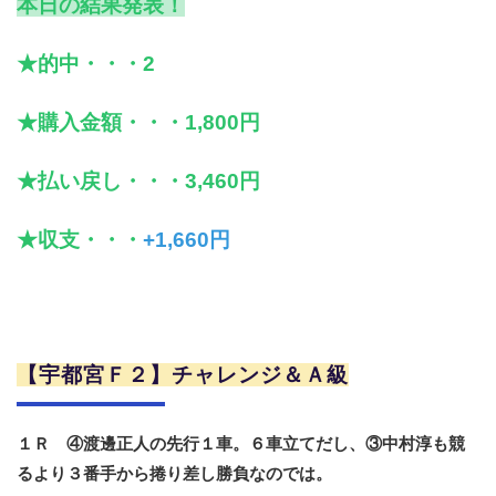
本日の結果発表！
★的中・・・2
★購入金額・・・1,800円
★払い戻し・・・3,460円
★収支・・・
+1,660円
【宇都宮Ｆ２】チャレンジ＆Ａ級
１Ｒ ④渡邊正人の先行１車。６車立てだし、③中村淳も競
るより３番手から捲り差し勝負なのでは。