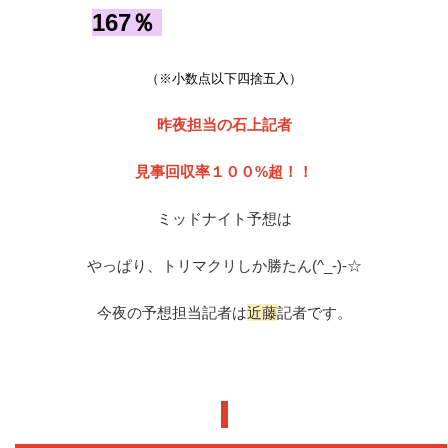
167
％
（※小数点以下四捨五入）
昨夜担当の石上記者
見事回収率１００%超！！
ミッドナイト予想は
やっぱり、トリマクリしか勝たん(^_-)-☆
今夜の予想担当記者は
近藤
記者です。