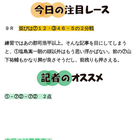
９Ｒ
並びは⑦１２・③４６・５の２分戦
練習ではあの郡司浩平以上。そんな記事を目にしてしまう
と、①塩島嵩一朗の頭以外はもう思い浮かばない。前の⑦山
下祐輔もかなり脚が良さそうだし、前残りも押さえる。
①－⑦②－⑦② ２点