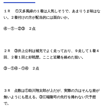
１Ｒ ①又多風緑の１着は人気しそうで、あまりうま味はな
い。２着付けの方が配当的には面白いか。
④－①－②③ ２点
２Ｒ ③井上公利は補充でよく走っており、９走して１着４
回、２着１回と好戦歴。ここと近畿を絡めた狙い。
③－①④－①④ ２点
３Ｒ 点数は①助川翔太郎が上だが、実際の力はそんな差が
無いようにも思える。③江端隆司の先行を捲れない穴予想
で。