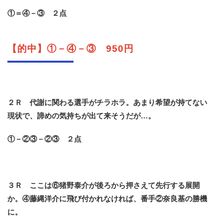
①＝④－③ ２点
【的中】①－④－③ 950円
２Ｒ 代謝に関わる選手がチラホラ。あまり希望が持てない
現状で、諦めの気持ちが出て来そうだが…。
①－②③－②③ ２点
３Ｒ ここは⑥猪野泰介が後ろから押さえて先行する展開
か。④藤縄洋介に飛び付かれなければ、番手②奈良基の勝機
に。