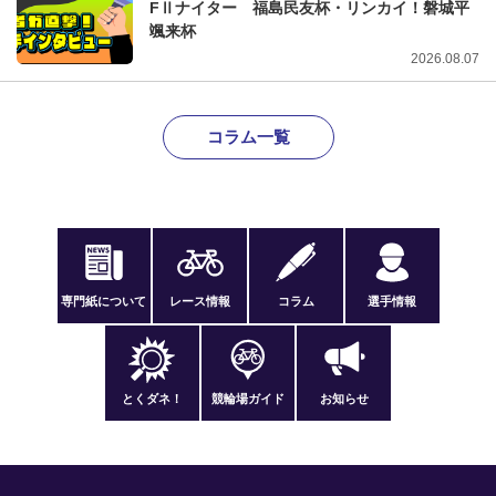
FⅡナイター 福島民友杯・リンカイ！磐城平
颯来杯
2026.08.07
コラム一覧
専門紙について
レース情報
コラム
選手情報
とくダネ！
競輪場ガイド
お知らせ