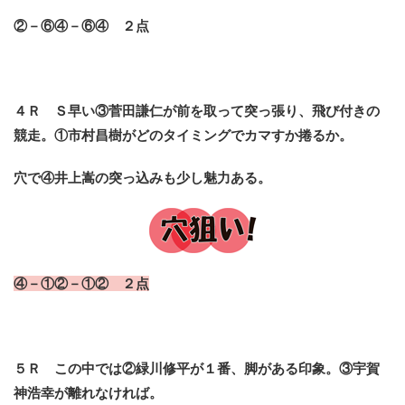
②－⑥④－⑥④ ２点
４Ｒ Ｓ早い③菅田謙仁が前を取って突っ張り、飛び付きの
競走。①市村昌樹がどのタイミングでカマすか捲るか。
穴で④井上嵩の突っ込みも少し魅力ある。
④－①②－①② ２点
５Ｒ この中では②緑川修平が１番、脚がある印象。③宇賀
神浩幸が離れなければ。