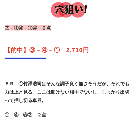
③－①④－①④ ２点
【的中】③－④－① 2,710円
６Ｒ ①竹澤浩司はそんな調子良く無さそうだが、それでも
力は上と見る。ここは叩けない相手でないし、しっかり出切
って押し切る車券。
①－④－⑤③ ２点