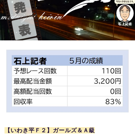
競輪場ガイド
記者紹介
運営会社概要
ご意見をお聞かせください
お問い合わせ
支払い方法、ポイント利用規約
車券は20歳になってから・のめり込む不安のある方のご相
談
よくある質問
【いわき平Ｆ２】ガールズ＆Ａ級