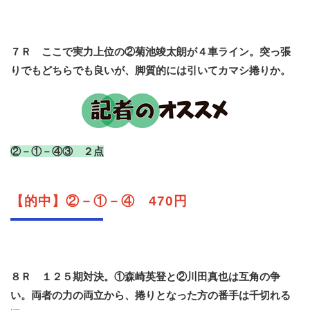
７Ｒ ここで実力上位の②菊池竣太朗が４車ライン。突っ張
りでもどちらでも良いが、脚質的には引いてカマシ捲りか。
②－①－④③ ２点
【的中】②－①－④ 470円
８Ｒ １２５期対決。①森崎英登と②川田真也は互角の争
い。両者の力の両立から、捲りとなった方の番手は千切れる