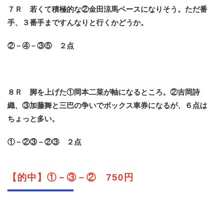
７Ｒ 若くて積極的な②金田涼馬ペースになりそう。ただ番
手、３番手まですんなりと行くかどうか。
②－④－③⑤ ２点
８Ｒ 脚を上げた①岡本二菜が軸になるところ。②吉岡詩
織、③加藤舞と三巴の争いでボックス車券になるが、６点は
ちょっと多い。
①－②③－②③ ２点
【的中】①－③－② 750円