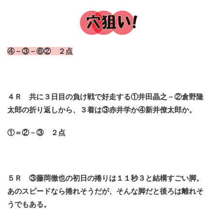
④－③－⑥② ２点
４Ｒ 共に３日目の負け戦で好走する①井田晶之－②倉野隆
太郎の折り返しから、３着は③赤井学か④新井僚太郎か。
①＝②－③ ２点
５Ｒ ③藤岡徹也の初日の捲りは１１秒３と結構すごい脚。
あのスピードなら捲れそうだが、そんな脚だと後ろは離れそ
うでもある。