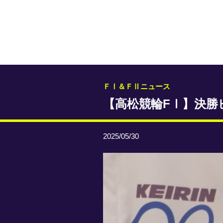
ＦⅠ＆ＦⅡニュース
【高松競輪FⅠ】決勝
2025/05/30