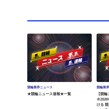
競輪業界ニュース
競輪業
★競輪ニュース速報★一覧
【競輪
※20
ける 