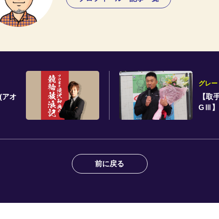
グレー
(アオ
【取手
GⅢ】
前に戻る