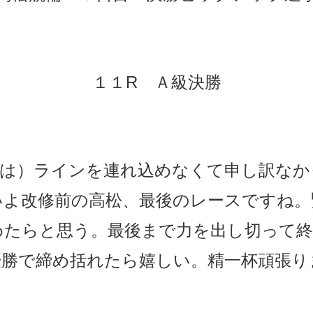
１１
R
Ａ級決勝
決は）ラインを連れ込めなくて申し訳なか
いよ改修前の高松、最後のレースですね。
めたらと思う。最後まで力を出し切って
優勝で締め括れたら嬉しい。精一杯頑張り