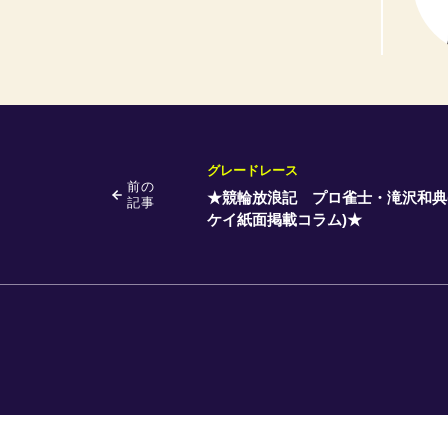
グレードレース
前の
★競輪放浪記 プロ雀士・滝沢和典
記事
ケイ紙面掲載コラム)★