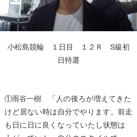
競輪場ガイド
記者紹介
小松島競輪 １日目 １２Ｒ
S
級初
日特選
運営会社概要
ご意見をお聞かせください
お問い合わせ
支払い方法、ポイント利用規約
①雨谷一樹 「人の後ろが増えてきた
車券は20歳になってから・のめり込む不安のある方のご相
けど居ない時は自分でやります。前走
談
も日に日に良くなっていたし状態は
よくある質問