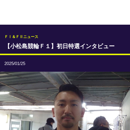
専門紙ライブラリー
発行予定表
レース情報
ＦⅠ＆ＦⅡニュース
【小松島競輪Ｆ１】初日特選インタビュー
本日のおすすめレース
年間開催予定表
2025/01/25
トリマクリオリジナル予想
トリマクリコラム
お知らせ
番記者とくダネ！
選手ランキング