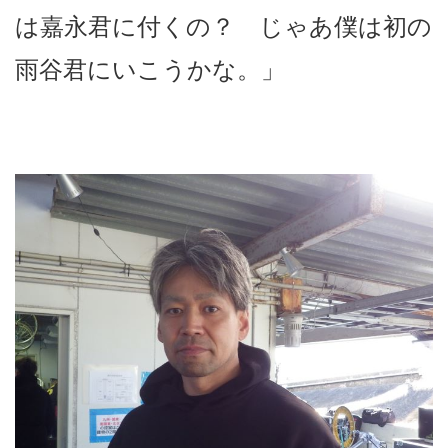
は嘉永君に付くの？ じゃあ僕は初の
雨谷君にいこうかな。」