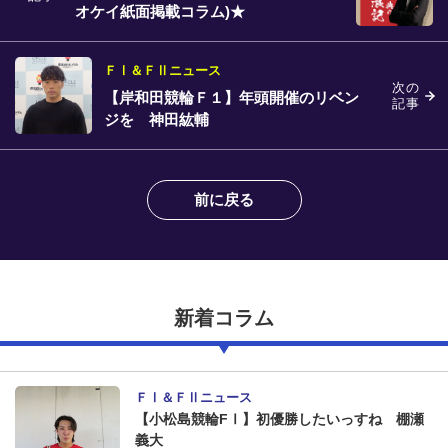
オケイ紙面掲載コラム)★
ＦⅠ＆ＦⅡニュース
次の
【岸和田競輪Ｆ１】年頭開催のリベン
記事
ジを 神田紘輔
前に戻る
新着コラム
ＦⅠ＆ＦⅡニュース
【小松島競輪FⅠ】初優勝したいっすね 棚瀬
義大