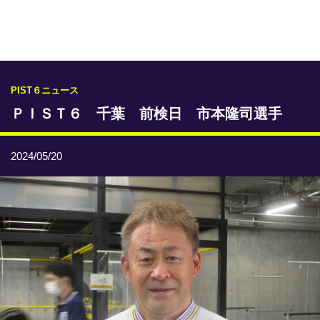
専門紙ライブラリー
発行予定表
レース情報
PIST６ニュース
ＰＩＳＴ６ 千葉 前検日 市本隆司選手
本日のおすすめレース
年間開催予定表
2024/05/20
トリマクリオリジナル予想
トリマクリコラム
お知らせ
番記者とくダネ！
選手ランキング