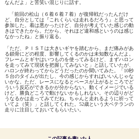
なんだよ」と苦笑い混じりに話す。
「前回の松山（６着６着７着）が復帰戦だったんだけ
ど、自分としては『これくらいは走れるだろう』と思って
参加した。着は悪かったけど、自分が考えていた感じの動
きはできたから。だから、それほど違和感というのは感じ
なかったね」と振り返る。
「ただ、ＰＩＳＴは大きいギヤを踏むから、まだ痛みがあ
る鎖骨にどの程度、影響してくるのかは未知数なんだよ。
フレームとギヤはいつものを使ってみるけど、まずハロン
を走ってみて現状を把握してみないと」と話していたが、
ハロンが終わってからどうだったのか聞いてみた。「10秒
５台のタイムが出たし、今の感じからすればいいんじゃな
いかな。ただ、レースになるとペースが上がるところでど
ういう反応ができるかが分からない。動くイメージでいる
けど、勝負どころで動けないかもしれない。その辺りがど
うなるかは走ってみてだね。ちゃんと走れるように祈って
いてよ（笑）」と話してくれた。52歳という大ベテランの
走りに注目しておいてもらいたい。
この記事を書いた人