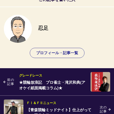
忍足
プロフィール・記事一覧
グレードレース
前の
★競輪放浪記 プロ雀士・滝沢和典(ア
記事
オケイ紙面掲載コラム)★
ＦⅠ＆ＦⅡニュース
次の
【青森競輪ミッドナイト】仕上がって
記事