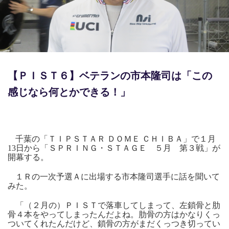
競輪場ガイド
記者紹介
【ＰＩＳＴ６】ベテランの市本隆司は「この
感じなら何とかできる！」
運営会社概要
ご意見をお聞かせください
お問い合わせ
千葉の「ＴＩＰＳＴＡＲ ＤＯＭＥ ＣＨＩＢＡ」で１月
13日から「ＳＰＲＩＮＧ・ＳＴＡＧＥ ５月 第３戦」が
支払い方法、ポイント利用規約
開幕する。
車券は20歳になってから・のめり込む不安のある方のご相
１Ｒの一次予選Ａに出場する市本隆司選手に話を聞いて
みた。
談
「（２月の）ＰＩＳＴで落車してしまって、左鎖骨と肋
よくある質問
骨４本をやってしまったんだよね。肋骨の方はかなりくっ
ついてくれたんだけど、鎖骨の方がまだくっつき切ってい