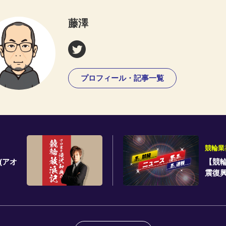
藤澤
プロフィール・記事一覧
競輪業
(アオ
【競
震復興
2回
つい