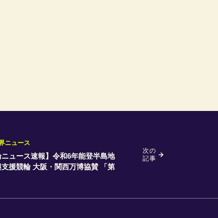
界ニュース
次の
輪ニュース速報】令和6年能登半島地
記事
支援競輪 大阪・関西万博協賛 「第
パールカップ」 出場予定選手の決定に
て