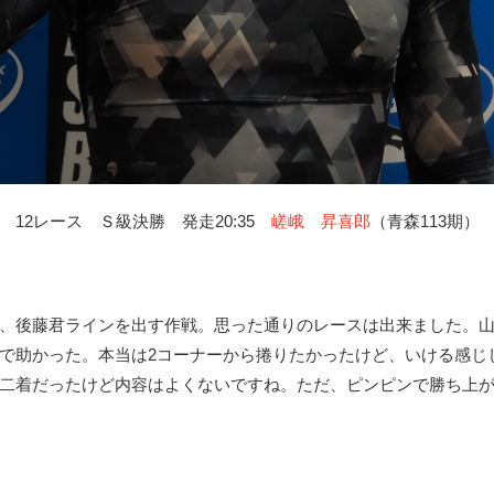
12レース Ｓ級決勝 発走20:35
嵯峨 昇喜郎
（青森113期）
、後藤君ラインを出す作戦。思った通りのレースは出来ました。山
で助かった。本当は2コーナーから捲りたかったけど、いける感じ
二着だったけど内容はよくないですね。ただ、ピンピンで勝ち上