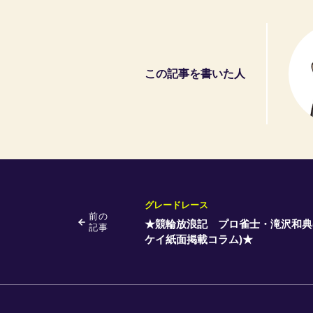
この記事を書いた人
グレードレース
前の
★競輪放浪記 プロ雀士・滝沢和典
記事
ケイ紙面掲載コラム)★