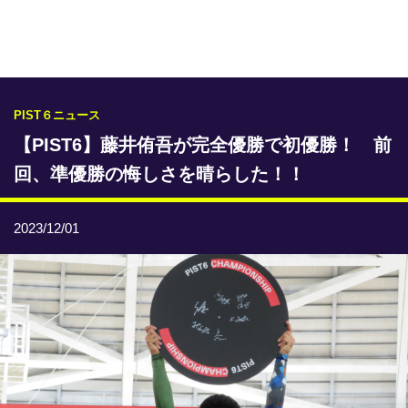
専門紙ライブラリー
発行予定表
レース情報
PIST６ニュース
【PIST6】藤井侑吾が完全優勝で初優勝！ 前
本日のおすすめレース
回、準優勝の悔しさを晴らした！！
年間開催予定表
トリマクリオリジナル予想
2023/12/01
トリマクリコラム
お知らせ
番記者とくダネ！
選手ランキング