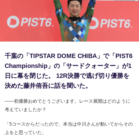
競輪場ガイド
記者紹介
千葉の「TIPSTAR DOME CHIBA」で「PIST6
運営会社概要
Championship」の「サードクォーター」が1
ご意見をお聞かせください
日に幕を閉じた。 12R決勝で逃げ切り優勝を
お問い合わせ
決めた藤井侑吾に話を聞いた。
支払い方法、ポイント利用規約
――初優勝おめでとうございます。レース展開はどのように
車券は20歳になってから・のめり込む不安のある方のご相
考えていましたか？
談
「5コースからだったので、本当は中川さんが動いてからその
よくある質問
上をと思っていた。