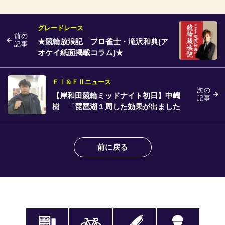
グレードレース
前の
★競輪放浪記 プロ雀士・滝沢和典(ア
記事
オケイ紙面掲載コラム)★
ＦⅠ＆ＦⅡニュース
次の
【岸和田競輪ミッドナイト初日】中嶋
記事
樹 「琵琶湖１周した効果が出ました
ね。」
前に戻る