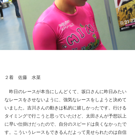
競輪場ガイド
記者紹介
運営会社概要
ご意見をお聞かせください
２着 佐藤 水菜
お問い合わせ
支払い方法、ポイント利用規約
昨日のレースが本当にしんどくて、坂口さんに昨日みたい
なレースをさせないように、強気なレースをしようと決めて
車券は20歳になってから・のめり込む不安のある方のご相
いました。吉川さんの動きは私的に嬉しかったです。行ける
談
タイミングで行こうと思っていたけど、太田さんが予想以上
よくある質問
に早い仕掛けだったので、自分のスピードは良くなかったで
す。こういうレースもできるんだよって見せられたのは自信