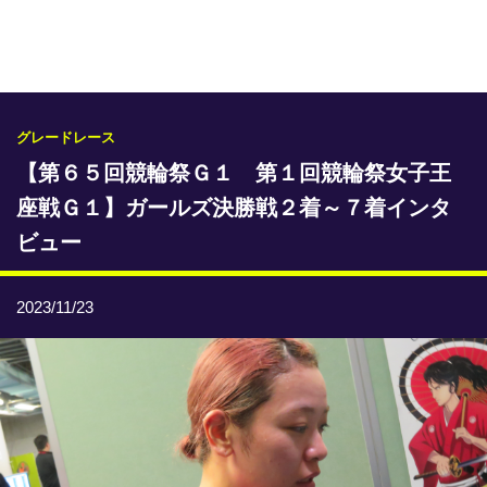
専門紙ライブラリー
発行予定表
レース情報
グレードレース
【第６５回競輪祭Ｇ１ 第１回競輪祭女子王
本日のおすすめレース
座戦Ｇ１】ガールズ決勝戦２着～７着インタ
年間開催予定表
ビュー
トリマクリオリジナル予想
2023/11/23
トリマクリコラム
お知らせ
番記者とくダネ！
選手ランキング