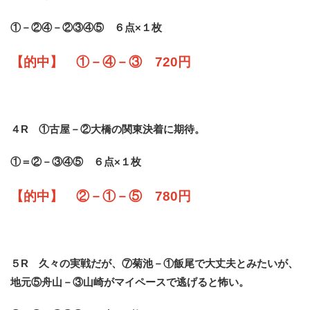
①－②④－②③④⑤ ６点×１枚
【的中】 ①－④－③ 720円
４R ①古屋－②大橋の関東決着に期待。
①＝②－③④⑤ ６点×１枚
【的中】 ②－①－⑤ 780円
５R 久々の実戦だが、⑦菊池－①飯尾で大丈夫とみたいが、
地元⑤舟山－③山崎がマイペースで逃げると怖い。