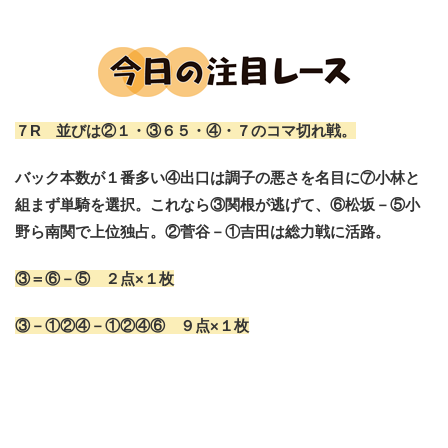
７R 並びは②１・③６５・④・７のコマ切れ戦。
バック本数が１番多い④出口は調子の悪さを名目に⑦小林と
組まず単騎を選択。これなら③関根が逃げて、⑥松坂－⑤小
野ら南関で上位独占。②菅谷－①吉田は総力戦に活路。
③＝⑥－⑤ ２点×１枚
③－①②④－①②④⑥ ９点×１枚