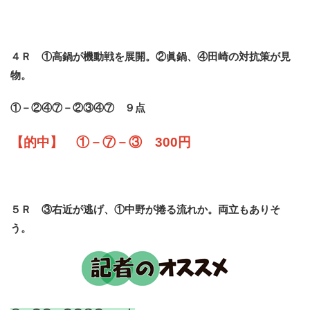
４Ｒ ①高鍋が機動戦を展開。②眞鍋、④田崎の対抗策が見
物。
①－②④⑦－②③④⑦ ９点
【的中】 ①－⑦－③ 300円
５Ｒ ③右近が逃げ、①中野が捲る流れか。両立もありそ
う。