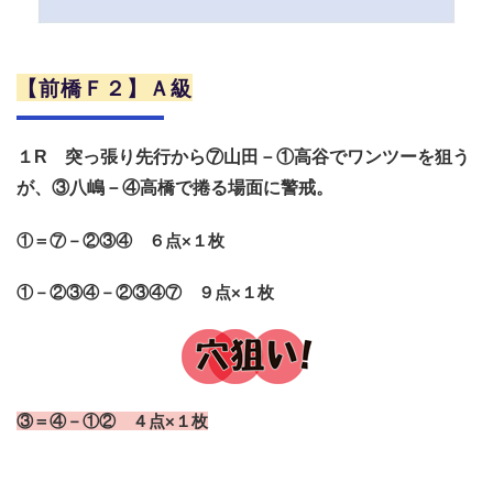
【前橋Ｆ２】Ａ級
１R 突っ張り先行から⑦山田－①高谷でワンツーを狙う
が、③八嶋－④高橋で捲る場面に警戒。
①＝⑦－②③④ ６点×１枚
①－②③④－②③④⑦ ９点×１枚
③＝④－①② ４点×１枚