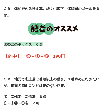
２Ｒ ②柏野の先行１車。続く①森下－③岡田のゴール勝負
か。
①②③のボックス ６点
【的中】 ②－①－③ 190円
３Ｒ 地元で①土居は着順以上の動き。１着締めと行きたい
が、補充の岡山コンビは差のない存在。
①－②④⑤－②④⑤ ６点
②－①④－①④ ２点