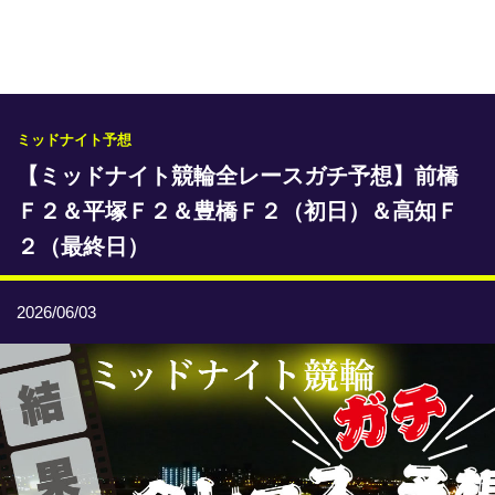
専門紙ライブラリー
発行予定表
レース情報
ミッドナイト予想
【ミッドナイト競輪全レースガチ予想】前橋
本日のおすすめレース
Ｆ２＆平塚Ｆ２＆豊橋Ｆ２（初日）＆高知Ｆ
年間開催予定表
２（最終日）
トリマクリオリジナル予想
2026/06/03
トリマクリコラム
お知らせ
番記者とくダネ！
選手ランキング