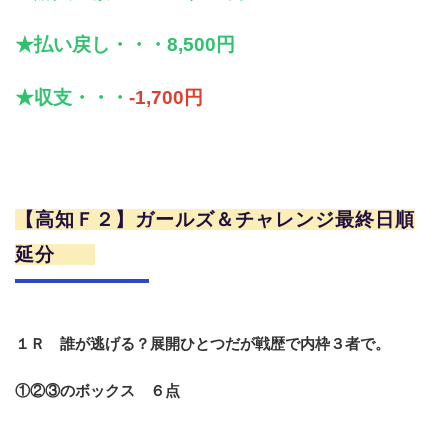
★払い戻し・・・8,500円
★収支・・・
-1,700円
【高知Ｆ２】ガールズ＆チャレンジ最終日順
延分
１Ｒ 誰が逃げる？展開ひとつだが戦歴で内枠３者で。
①②③のボックス ６点