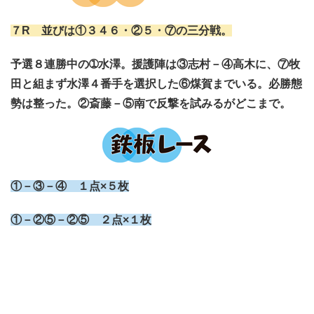
７R 並びは①３４６・②５・⑦の三分戦。
予選８連勝中の➀水澤。援護陣は③志村－④高木に、⑦牧
田と組まず水澤４番手を選択した⑥煤賀までいる。必勝態
勢は整った。②斎藤－⑤南で反撃を試みるがどこまで。
①－③－④ １点×５枚
①－②⑤－②⑤ ２点×１枚