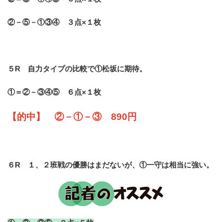
②－⑤－①③④ ３点×１枚
５R 自力タイプの比較で①松坂に期待。
①＝②－③④⑤ ６点×１枚
【的中】 ②－①－③ 890円
６R １、２班戦の優勝はまだないが、①一守は相当に強い。