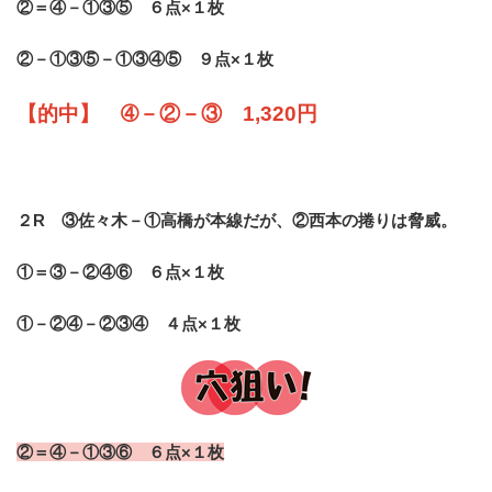
②＝④－①③⑤ ６点×１枚
②－①③⑤－①③④⑤ ９点×１枚
【的中】 ➃－②－③ 1,320円
２R ③佐々木－①高橋が本線だが、②西本の捲りは脅威。
①＝③－②④⑥ ６点×１枚
①－②④－②③④ ４点×１枚
②＝④－①③⑥ ６点×１枚