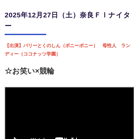
2025年12月27日（土）奈良ＦⅠナイタ
ー
【出演】バリーとくのしん（ボニーボニー） 母性人 ラン
ディー（ココナッツ学園）
☆お笑い×競輪