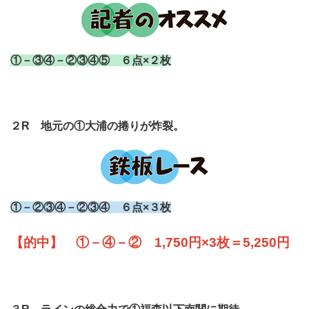
①－③④－②③④⑤ ６点×２枚
２R 地元の①大浦の捲りが炸裂。
①－②③④－②③④ ６点×３枚
【的中】 ①－④－② 1,750円×3枚＝5,250円