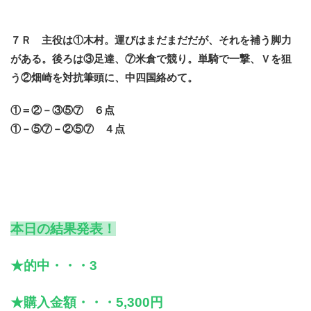
７Ｒ 主役は①木村。運びはまだまだだが、それを補う脚力
がある。後ろは③足達、⑦米倉で競り。単騎で一撃、Ｖを狙
う②畑崎を対抗筆頭に、中四国絡めて。
①＝②－③⑤⑦ ６点
①－⑤⑦－②⑤⑦ ４点
本日の結果発表！
★的中・・・3
★購入金額・・・5,300円