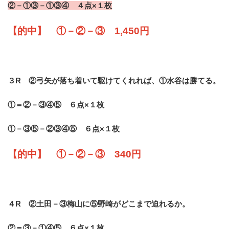
②－①③－①③④ ４点×１枚
【的中】 ①－②－③ 1,450円
３R ②弓矢が落ち着いて駆けてくれれば、①水谷は勝てる。
①＝②－③④⑤ ６点×１枚
①－③⑤－②③④⑤ ６点×１枚
【的中】 ①－②－③ 340円
４R ②土田－③梅山に⑤野崎がどこまで迫れるか。
②＝③－①④⑤ ６点×１枚