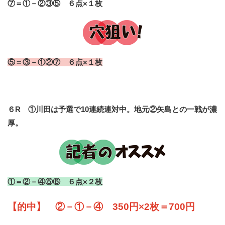
⑦＝①－②③⑤ ６点×１枚
⑤＝③－①②⑦ ６点×１枚
６R ①川田は予選で10連続連対中。地元②矢島との一戦が濃
厚。
①＝②－④⑤⑥ ６点×２枚
【的中】 ②－①－④ 350円×2枚＝700円