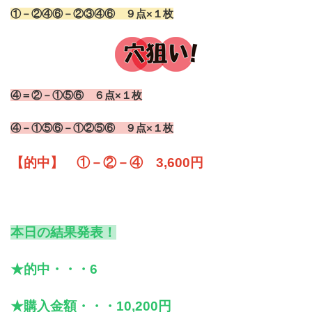
①－②④⑥－②③④⑥ ９点×１枚
④＝②－①⑤⑥ ６点×１枚
④－①⑤⑥－①②⑤⑥ ９点×１枚
【的中】 ①－②－④ 3,600円
本日の結果発表！
★的中・・・6
★購入金額・・・10,200円