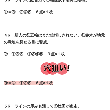
３R ラインの総合力で①福森以下南関に期待。
①＝③－②④⑤ ６点×１枚
４R 新人の②五輪はまだ信頼しきれない。③鈴木が地元
の意地を見せる目に警戒。
②－①③⑤－①③④⑤ ９点×１枚
③＝④－①②⑤ ６点×１枚
５R ラインの厚みも活して①辻田が逃走。