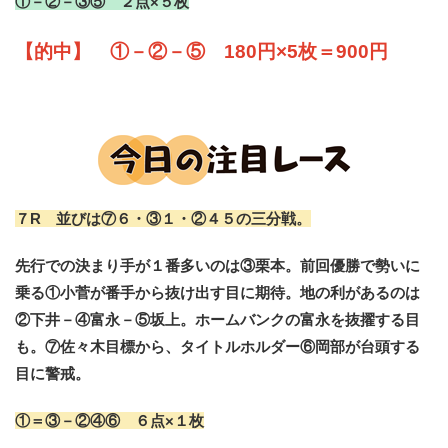
①－②－③⑤ ２点×５枚
【的中】 ①－②－⑤ 180円×5枚＝900円
７R 並びは⑦６・③１・②４５の三分戦。
先行での決まり手が１番多いのは③栗本。前回優勝で勢いに
乗る①小菅が番手から抜け出す目に期待。地の利があるのは
②下井－④富永－⑤坂上。ホームバンクの富永を抜擢する目
も。⑦佐々木目標から、タイトルホルダー⑥岡部が台頭する
目に警戒。
①＝③－②④⑥ ６点×１枚