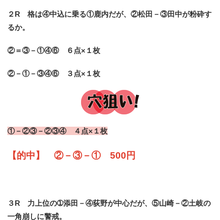
２R 格は④中込に乗る①鹿内だが、②松田－③田中が粉砕す
るか。
②＝③－①④⑥ ６点×１枚
②－①－③④⑥ ３点×１枚
①－②③－②③④ ４点×１枚
【的中】 ②－③－① 500円
３R 力上位の➀添田－④荻野が中心だが、⑤山崎－②土岐の
一角崩しに警戒。