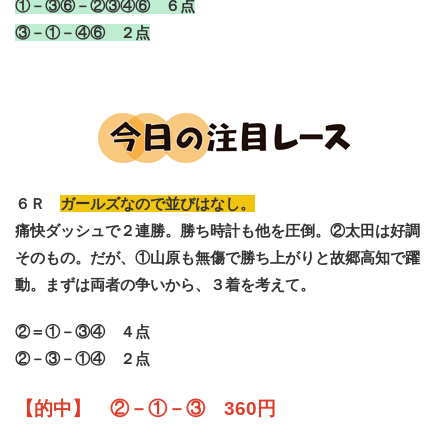
①－③⑥－②③④⑥ ６点
③－①－④⑥ ２点
６Ｒ
ガールズなので並びはなし。
痛快ダッシュで２連勝。勝ち時計も他を圧倒。②太田は好調
そのもの。だが、①山原も無傷で勝ち上がりと故郷高知で躍
動。まずは両者の争いから、３着を考えて。
②＝①－③④ ４点
②－③－①④ ２点
【的中】 ②－①－③ 360円