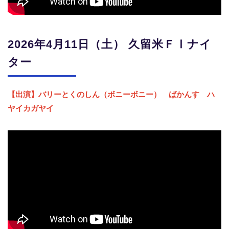
2026年4月11日（土） 久留米
ＦⅠナイ
ター
【出演】バリーとくのしん（ボニーボニー） ばかんす ハ
ヤイカガヤイ