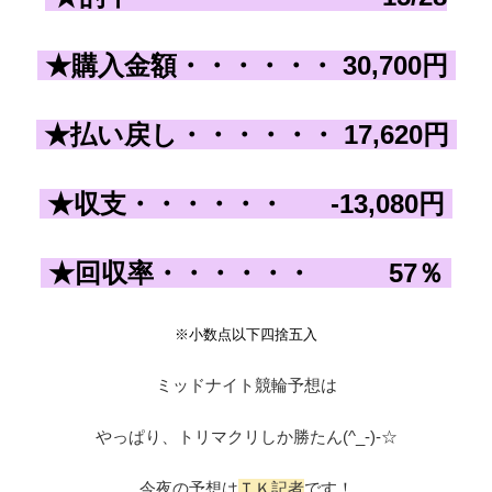
★購入金額
・・・・・・
30,700
円
★払い戻し
・・・・・・
17,620
円
★収支
・・・・・・
-
13,080
円
★回収率
・・・・・・
57
％
※小数点以下四捨五入
ミッドナイト競輪予想は
やっぱり、トリマクリしか勝たん(^_-)-☆
今夜の予想は
ＴＫ記者
です！