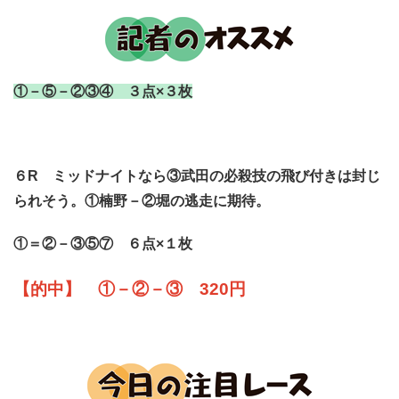
①－⑤－②③④ ３点×３枚
６R ミッドナイトなら③武田の必殺技の飛び付きは封じ
られそう。①楠野－②堀の逃走に期待。
①＝②－③⑤⑦ ６点×１枚
【的中】 ①－②－③ 320円