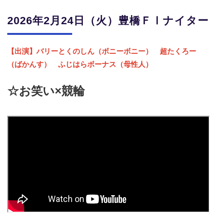
2026年2月24日（火）
豊橋ＦⅠナイター
【出演】バリーとくのしん（ボニーボニー） 超たくろー
（ばかんす） ふじはらボーナス（母性人）
☆お笑い×競輪