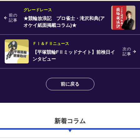
グレードレース
前の
★競輪放浪記 プロ雀士・滝沢和典(ア
記事
オケイ紙面掲載コラム)★
ＦⅠ＆ＦⅡニュース
次の
【平塚競輪FⅡミッドナイト】前検日イ
記事
ンタビュー
前に戻る
新着コラム