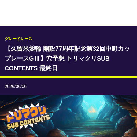
専門紙ライブラリー
発行予定表
レース情報
グレードレース
【久留米競輪 開設77周年記念第32回中野カッ
本日のおすすめレース
プレースGⅢ】穴予想 トリマクリSUB
年間開催予定表
CONTENTS 最終日
トリマクリオリジナル予想
2026/06/06
トリマクリコラム
お知らせ
番記者とくダネ！
選手ランキング