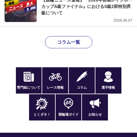
【競輪ニュース速報】『2026年前期レインボー
カップA級ファイナル』におけるS級2班特別昇
級について
2026.06.07
コラム一覧
専門紙について
レース情報
コラム
選手情報
とくダネ！
競輪場ガイド
お知らせ