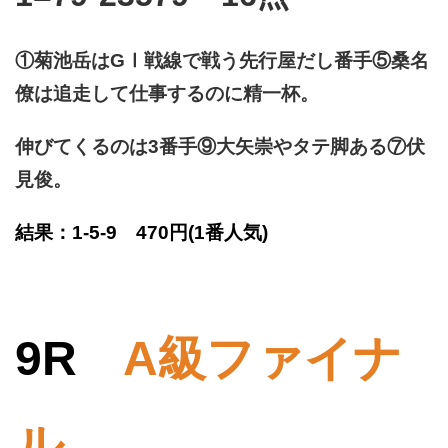
①菊池岳はGⅠ戦線で戦う先行屋だし番手⑤桑名
僚は追走して仕事するのに精一杯。
伸びてくるのは3番手⑨大矢崇やタテ脚ある⑦伏
見俊。
結果：1-5-9 470円
(1番人気)
9R
A級ファイナ
ル