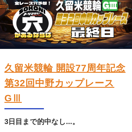
競輪場ガイド
記者紹介
運営会社概要
久留米競輪 開設77周年記念
ご意見をお聞かせください
お問い合わせ
第32回中野カップレース
支払い方法、ポイント利用規約
GⅢ
車券は20歳になってから・のめり込む不安のある方のご相
談
よくある質問
3日目まで的中なし...。