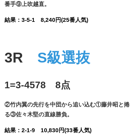
番手⑨上吹越直。
結果：3-5-1 8,240円
(25番人気)
3R
S級選抜
1=3-4578 8点
②竹内翼の先行を中団から追い込む①藤井昭と捲
る③佐々木堅の直線勝負。
結果：2-1-9 10,830円
(33番人気)